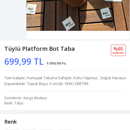
Tüylü Platform Bot Taba
%65
i̇ndi̇ri̇m
699,99 TL
1.999,99 TL
Tam Kalıptır, Yumuşak Tabana Sahiptir, Koku Yapmaz , Soğuk Havaya
Dayanıklıdır. Topuk Boyu: 5 cm'dir. YERLİ ÜRETİM.
Gönderim
Kargo Bedava
Renk
Taba
Renk