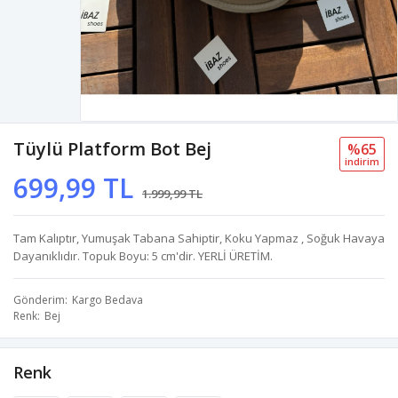
Tüylü Platform Bot Bej
%65
i̇ndi̇ri̇m
699,99 TL
1.999,99 TL
Tam Kalıptır, Yumuşak Tabana Sahiptir, Koku Yapmaz , Soğuk Havaya
Dayanıklıdır. Topuk Boyu: 5 cm'dir. YERLİ ÜRETİM.
Gönderim
Kargo Bedava
Renk
Bej
Renk