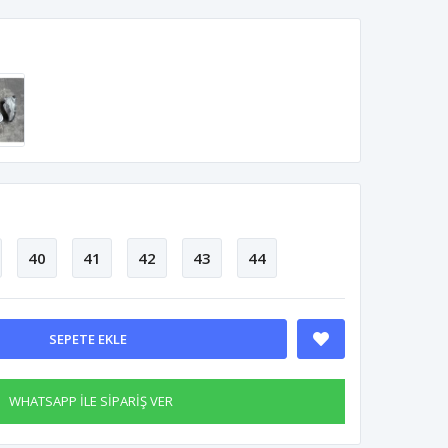
40
41
42
43
44
SEPETE EKLE
WHATSAPP İLE SİPARİŞ VER