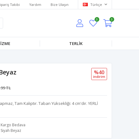
ipariş Takibi
Yardım
Bize Ulaşın
Türkçe
0
0
IZME
TERLİK
 Beyaz
%40
i̇ndi̇ri̇m
,99 TL
maz, Tam Kalıptır. Taban Yüksekliği: 4 cm'dir. YERLİ
Kargo Bedava
Siyah Beyaz