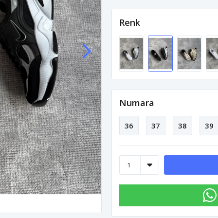
Renk
Numara
36
37
38
39