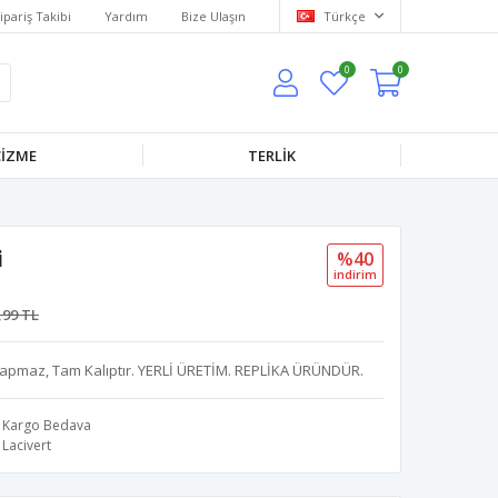
ipariş Takibi
Yardım
Bize Ulaşın
Türkçe
0
0
IZME
TERLİK
i
%40
i̇ndi̇ri̇m
,99 TL
apmaz, Tam Kalıptır. YERLİ ÜRETİM. REPLİKA ÜRÜNDÜR.
Kargo Bedava
Lacivert