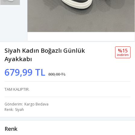
Siyah Kadın Boğazlı Günlük
%15
i̇ndi̇ri̇m
Ayakkabı
679,99 TL
800,00 TL
TAM KALIPTIR.
Gönderim
Kargo Bedava
Renk
Siyah
Renk