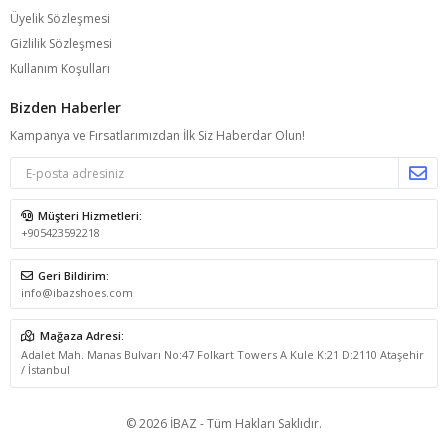
Üyelik Sözleşmesi
Gizlilik Sözleşmesi
Kullanım Koşulları
Bizden Haberler
Kampanya ve Fırsatlarımızdan İlk Siz Haberdar Olun!
Müşteri Hizmetleri:
+905423592218
Geri Bildirim:
info@ibazshoes.com
Mağaza Adresi:
Adalet Mah. Manas Bulvarı No:47 Folkart Towers A Kule K:21 D:2110 Ataşehir
/ İstanbul
© 2026 İBAZ - Tüm Hakları Saklıdır.