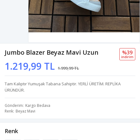
Jumbo Blazer Beyaz Mavi Uzun
%39
i̇ndi̇ri̇m
1.219,99 TL
1.999,99 TL
Tam Kalıptır Yumuşak Tabana Sahiptir. YERLİ ÜRETİM. REPLİKA
ÜRÜNDÜR.
Gönderim
Kargo Bedava
Renk
Beyaz Mavi
Renk