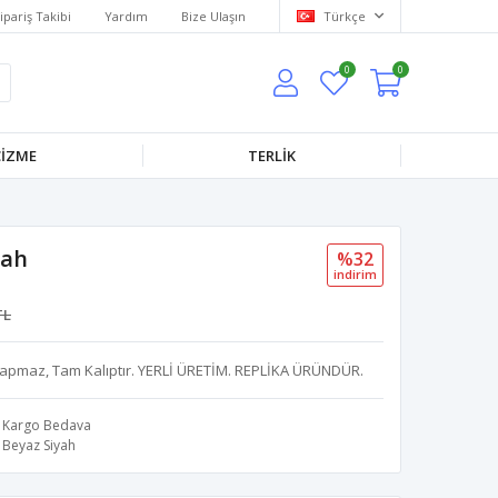
ipariş Takibi
Yardım
Bize Ulaşın
Türkçe
0
0
IZME
TERLİK
yah
%32
i̇ndi̇ri̇m
TL
apmaz, Tam Kalıptır. YERLİ ÜRETİM. REPLİKA ÜRÜNDÜR.
Kargo Bedava
Beyaz Siyah