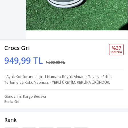
Crocs Gri
%37
i̇ndi̇ri̇m
949,99 TL
1.500,00 TL
- Ayak Konforunuz İçin 1 Numara Büyük Almanız Tavsiye Edilir. -
Terleme ve Koku Yapmaz. - YERLİ ÜRETİM. REPLİKA ÜRÜNDÜR.
Gönderim
Kargo Bedava
Renk
Gri
Renk