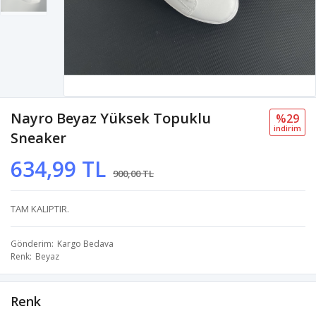
Nayro Beyaz Yüksek Topuklu
%29
i̇ndi̇ri̇m
Sneaker
634,99 TL
900,00 TL
TAM KALIPTIR.
Gönderim
Kargo Bedava
Renk
Beyaz
Renk