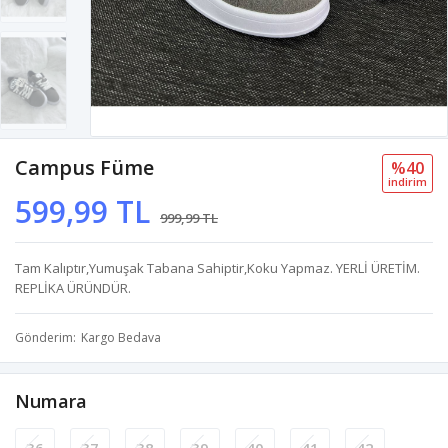
Campus Füme
%40
i̇ndi̇ri̇m
599,99 TL
999,99 TL
Tam Kalıptır,Yumuşak Tabana Sahiptir,Koku Yapmaz. YERLİ ÜRETİM.
REPLİKA ÜRÜNDÜR.
Gönderim
Kargo Bedava
Numara
36
37
38
39
40
41
42